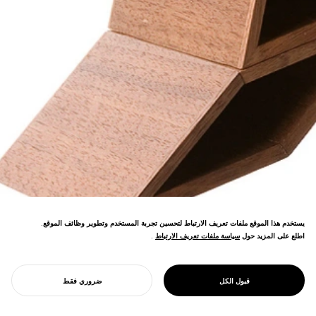
يستخدم هذا الموقع ملفات تعريف الارتباط لتحسين تجربة المستخدم وتطوير وظائف الموقع.
اطلع على المزيد حول
سياسة ملفات تعريف الارتباط
سياسة ملفات تعريف الارتباط
.
نظام قرطاسية مغناطيسي يحقق نظام المكتب
PROJECT
حاوية المجلة
قبول الكل
ضروري فقط
من خلال قوى الجذب والأشكال المصقولة.
ابدأ مشروعك