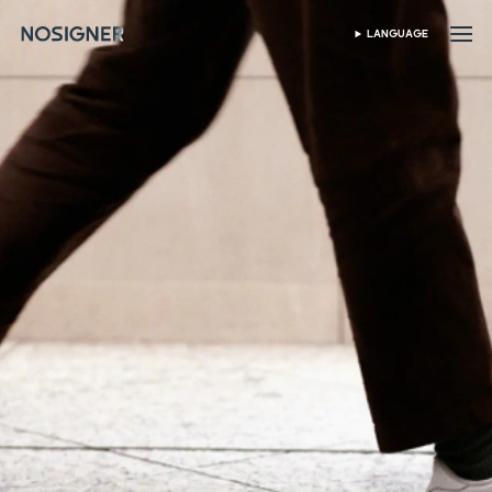
首頁
LANGUAGE
SELECT LANGUAGE