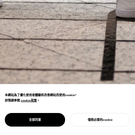
本網站為了優化使用者體驗和改善網站而使用cookie。
詳情請參閱
cookie政策
cookie政策
。
透過聲音讓社交距離變得有趣的樂譜型地墊設
計。 已導入商業設施和會館，成為電視介紹的
PROJECT
社會和諧
全部同意
僅限必要的cookie
矚目案例。
開始您的專案