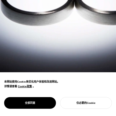
本网站使用Cookie来优化用户体验和改进网站。
详情请查看
Cookie政策
Cookie政策
。
庆祝多元关系的珠宝品牌。用4种戒指表达各
PROJECT
RE.ING
全部同意
仅必要的Cookie
种羁绊。
开始您的项目