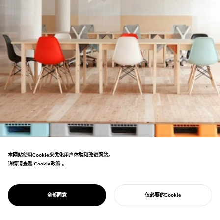
本网站使用Cookie来优化用户体验和改进网站。
详情请查看
Cookie政策
Cookie政策
。
PROJECT
MOZILLA
作为将空间设计开源化的划时代项目，被国内
FACTORY SPACE
全部同意
仅必要的Cookie
外众多媒体报道
开始您的项目