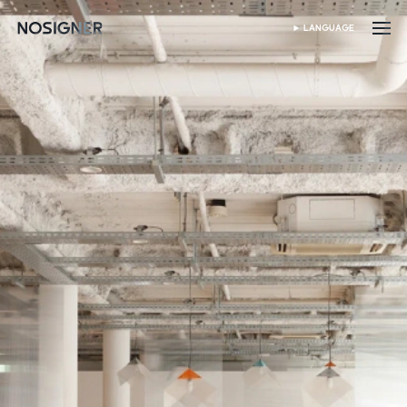
首页
LANGUAGE
SELECT LANGUAGE