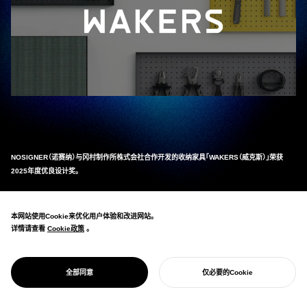
NOSIGNER（诺赛纳）与冈村制作所株式会社合作开发的收纳家具「WAKERS（威克斯）」荣获
2025年度优良设计奖。
「WAKERS」是一个可以将工具和文具像艺术品一样装饰在墙面上的收纳家具系列。
将办公空间中装饰艺术品所拥有的本来力量重新定义为提高人的创造力，目标是设计出能让每个
本网站使用Cookie来优化用户体验和改进网站。
人都变得更有创造力的工具收纳方案。兼具了极简艺术般的外观和高度的功能性。
详情请查看
Cookie政策
Cookie政策
。
关于获奖的详细信息，请点击
这里
这里
查看。
_
全部同意
仅必要的Cookie
关于WAKERS的制作背景等详细信息，请点击
这里
这里
查看。
开始您的项目