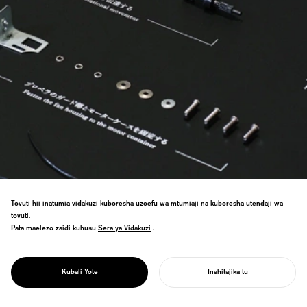
Tovuti hii inatumia vidakuzi kuboresha uzoefu wa mtumiaji na kuboresha utendaji wa
tovuti.
Pata maelezo zaidi kuhusu
Sera ya Vidakuzi
Sera ya Vidakuzi
.
Maonyesho ya kuchambua muundo kupitia
PROJECT
miwani ya anatomia, yakifunua mantiki
GGG/
iliyo nyuma ya umbo kama mbinu mpya ya
ANATOMY
Kubali Yote
Inahitajika tu
ubunifu.
ANZA MRADI WAKO