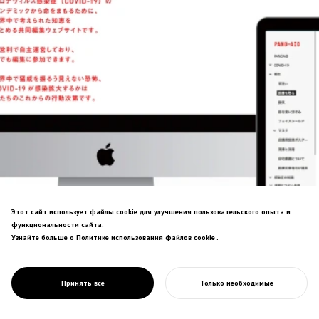
Совместная вики для реагирования на
Этот сайт использует файлы cookie для улучшения пользовательского опыта и
пандемию. Визуальные материалы о
функциональности сайта.
социальном дистанцировании,
Узнайте больше о
Политике использования файлов cookie
Политике использования файлов cookie
.
которыми поделились более 10 000
человек в социальных сетях, создав
дизайн-ориентированное движение по
PROJECT
PANDAID
Принять всё
Только необходимые
предотвращению инфекций.
НАЧАТЬ ВАШ ПРОЕКТ