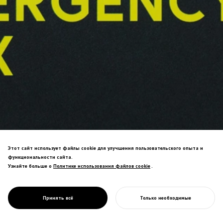
Этот сайт использует файлы cookie для улучшения пользовательского опыта и
Аварийный набор выживания для
функциональности сайта.
автомобиля — компактное хранение в
Узнайте больше о
Политике использования файлов cookie
Политике использования файлов cookie
.
PROJECT
багажнике с необходимыми
АВАРИЙНЫЙ
принадлежностями для выживания при
АВТОМОБИЛЬНЫЙ
катастрофах для спасительной
НАБОР
Принять всё
Только необходимые
мобильности.
НАЧАТЬ ВАШ ПРОЕКТ