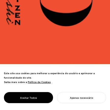
Este site usa cookies para melhorar a experiência do usuário e aprimorar a
funcionalidade do site.
Marca de laca Echizen. Identidade
Saiba mais sobre a
Política de Cookies
Política de Cookies
.
inspirada no Zen e tinta "ZEN BLACK"
desenvolvida através da colaboração
com Toyo Ink revoluciona a indústria de
PROJECT
ECHIZEN URUSHI
Aceitar Todos
Apenas necessário
artesanato tradicional.
INICIE SEU PROJETO