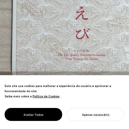
Este site usa cookies para melhorar a experiência do usuário e aprimorar a
funcionalidade do site.
Marca premium de camarão kuruma para
Saiba mais sobre a
Política de Cookies
Política de Cookies
.
Ajisu, Yamaguchi. Design da indústria
regional que aproveitou o berço da
tecnologia de aquicultura de camarão e
PROJECT
AIOEBI
Aceitar Todos
Apenas necessário
sua herança pioneira.
INICIE SEU PROJETO