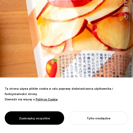
Ta strona używa plików cookie w celu poprawy doświadczenia użytkownika i
Stworzono markę cukierniczą z JR East
funkcjonalności strony.
dla obszarów dotkniętych katastrofą.
Dowiedz się więcej o
Polityce Cookie
Polityce Cookie
.
Produkty celebrujące regionalny urok i
historie producentów zyskały
popularność, napędzając ożywienie
PROJECT
OYATSU TIMES
Zaakceptuj wszystkie
Tylko niezbędne
gospodarcze.
ROZPOCZNIJ SWÓJ PROJEKT