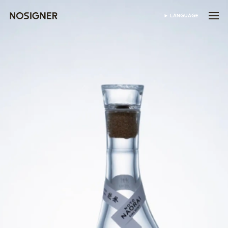
홈
LANGUAGE
SELECT LANGUAGE