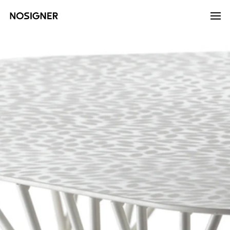
홈
LANGUAGE
SELECT LANGUAGE