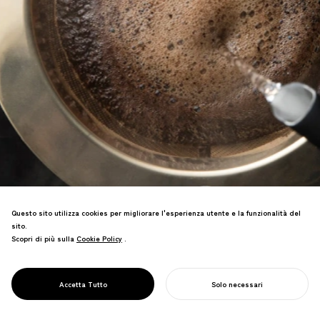
Questo sito utilizza cookies per migliorare l'esperienza utente e la funzionalità del
sito.
Scopri di più sulla
Cookie Policy
Cookie Policy
.
Marchio professionale di strumenti per
caffè specialty, che promuove la cultura
PROJECT
CORE
Accetta Tutto
Solo necessari
del caffè sostenibile.
INIZIA IL TUO PROGETTO