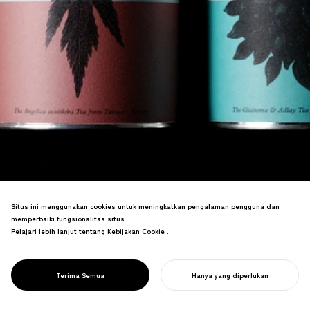
Situs ini menggunakan cookies untuk meningkatkan pengalaman pengguna dan
memperbaiki fungsionalitas situs.
Pelajari lebih lanjut tentang
Kebijakan Cookie
Kebijakan Cookie
.
Mengubah tanaman obat dari Jepang
menjadi merek teh di jantung budaya
PROJECT
{TABEL}
Terima Semua
Hanya yang diperlukan
herbal.
MULAI PROYEK ANDA