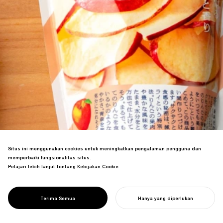
Situs ini menggunakan cookies untuk meningkatkan pengalaman pengguna dan
Menciptakan merek makanan manis
memperbaiki fungsionalitas situs.
bersama JR East untuk daerah yang
Pelajari lebih lanjut tentang
Kebijakan Cookie
Kebijakan Cookie
.
terkena bencana. Produk yang
merayakan pesona regional dan cerita
produsen mencapai popularitas,
PROJECT
OYATSU TIMES
Terima Semua
Hanya yang diperlukan
mendorong pemulihan ekonomi.
MULAI PROYEK ANDA