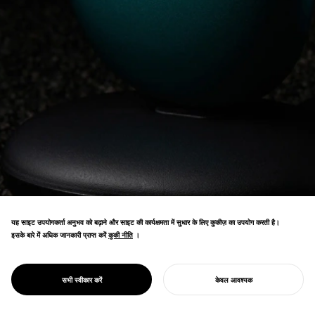
यह साइट उपयोगकर्ता अनुभव को बढ़ाने और साइट की कार्यक्षमता में सुधार के लिए कुकीज़ का उपयोग करती है।
इसके बारे में अधिक जानकारी प्राप्त करें
कुकी नीति
कुकी नीति
।
Amazon के Health Electronics और Home &
PROJECT
स्टोन
सभी स्वीकार करें
केवल आवश्यक
Kitchen श्रेणियों में #1 रैंक।
अपना प्रोजेक्ट शुरू करें