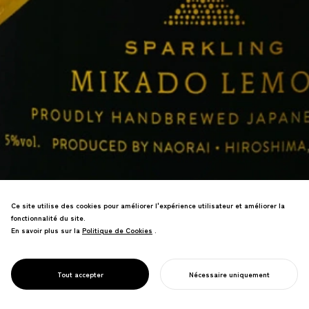
Ce site utilise des cookies pour améliorer l'expérience utilisateur et améliorer la
fonctionnalité du site.
En savoir plus sur la
Politique de Cookies
Politique de Cookies
.
Emballage de saké pétillant avec citron
biologique. L'impression UV recrée la
texture de l'écorce de citron. Lauréat du
PROJECT
MIKADO CITRON
Tout accepter
Nécessaire uniquement
Grand Prix du Hiroshima Design Award.
COMMENCER VOTRE PROJET