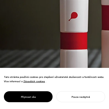
Tato stránka používá cookies pro zlepšení uživatelské zkušenosti a funkčnosti webu.
Více informací o
Zásadách cookies
Zásadách cookies
.
Organická značka péče o pleť
ztělesňující japonskou krásu. Držitel
zlaté ceny Pentawards v kategorii obalů
PROJECT
WAREW
Přijmout vše
Pouze nezbytné
kosmetiky.
ZAHAJTE SVŮJ PROJEKT