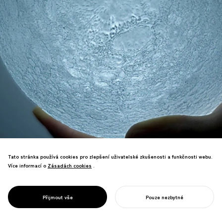
Tato stránka používá cookies pro zlepšení uživatelské zkušenosti a funkčnosti webu.
Více informací o
Zásadách cookies
Zásadách cookies
.
Rezonoval globálně a nechtěně
PROJECT
MĚSÍC
Přijmout vše
Pouze nezbytné
inspiroval nespočet napodobení.
ZAHAJTE SVŮJ PROJEKT