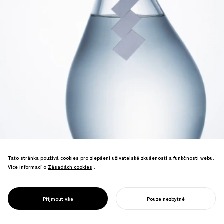
Tato stránka používá cookies pro zlepšení uživatelské zkušenosti a funkčnosti webu.
Design pro destilované lihoviny, které
Více informací o
Zásadách cookies
Zásadách cookies
.
znovu promýšlejí regionální saké
prostřednictvím vakuové destilace.
Sofistikovaný design lahve a branding
PROJECT
JO-CHU
Přijmout vše
Pouze nezbytné
získaly několik mezinárodních ocenění.
ZAHAJTE SVŮJ PROJEKT