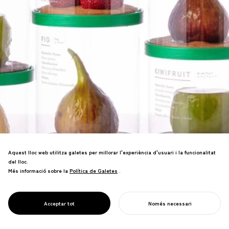
Aquest lloc web utilitza galetes per millorar l'experiència d'usuari i la funcionalitat
del lloc.
Més informació sobre la
Política de Galetes
Política de Galetes
.
Pastissos inventats amb forma de fruita
que imiten fruita real. Botiga al Museu
del Bosc Enterrat d'Uozu, Toyama, va
PROJECT
KININAL
Acceptar tot
Només necessari
triplicar el nombre de visitants.
COMENÇA EL TEU PROJECTE