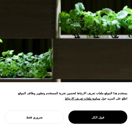
يستخدم هذا الموقع ملفات تعريف الارتباط لتحسين تجربة المستخدم وتطوير وظائف الموقع.
اطلع على المزيد حول
سياسة ملفات تعريف الارتباط
سياسة ملفات تعريف الارتباط
.
أثاث متكامل مع النباتات يجمع بين تقنية LED
وحرفية توكوشيما—تصميم مبتكر للعيش
PROJECT
LECO
قبول الكل
ضروري فقط
البيوفيلي.
ابدأ مشروعك