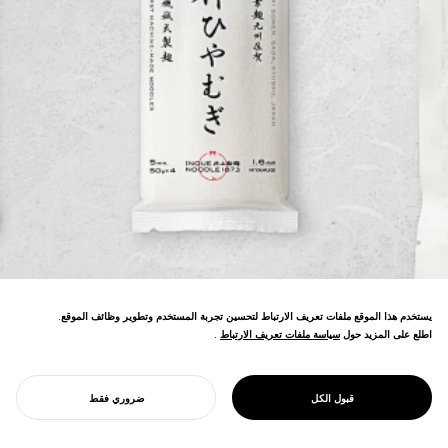
يستخدم هذا الموقع ملفات تعريف الارتباط لتحسين تجربة المستخدم وتطوير وظائف الموقع.
اطلع على المزيد حول
سياسة ملفات تعريف الارتباط
سياسة ملفات تعريف الارتباط
.
إعادة تطوير العلامة التجارية وتطوير المنتجات
لصانع نودلز السومن. كشف تاريخ الشركة عن
موقع رائد الإنتاج الآلي للنودلز كأول شركة خالية
PROJECT
إينوي نودل
قبول الكل
ضروري فقط
من الكربون في اليابان.
ابدأ مشروعك