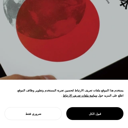
يستخدم هذا الموقع ملفات تعريف الارتباط لتحسين تجربة المستخدم وتطوير وظائف الموقع.
اطلع على المزيد حول
سياسة ملفات تعريف الارتباط
سياسة ملفات تعريف الارتباط
.
内閣官房が主催するクールジャパン戦略の座
PROJECT
長として「世界の課題をクリエイティブに解
اقتراح اليابان
決する日本」というミッションと詳細な提言
الرائعة
قبول الكل
ضروري فقط
を策定。
ابدأ مشروعك