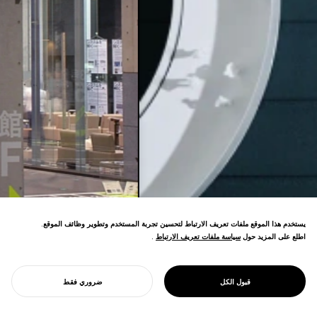
يستخدم هذا الموقع ملفات تعريف الارتباط لتحسين تجربة المستخدم وتطوير وظائف الموقع.
اطلع على المزيد حول
سياسة ملفات تعريف الارتباط
سياسة ملفات تعريف الارتباط
.
تصميم اللافتات هو هندسة معلومات أساسية توجه
قبول الكل
ضروري فقط
SIGNAGE DESIGN
الناس لإدراك وتصفح المساحات.
ابدأ مشروعك