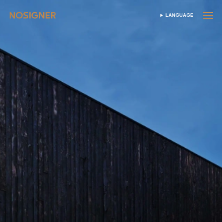
首頁
LANGUAGE
SELECT LANGUAGE