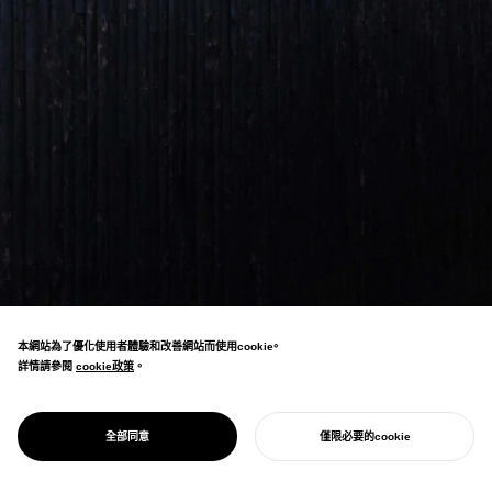
本網站為了優化使用者體驗和改善網站而使用cookie。
詳情請參閱
cookie政策
cookie政策
。
終末醫療患者設施的設計，榮獲國際設計獎項
PROJECT
幸福之家
全部同意
僅限必要的cookie
「Architecture MasterPrize Award」等獎項
開始您的專案