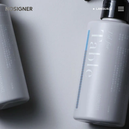
首頁
LANGUAGE
SELECT LANGUAGE