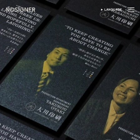
首頁
LANGUAGE
SELECT LANGUAGE