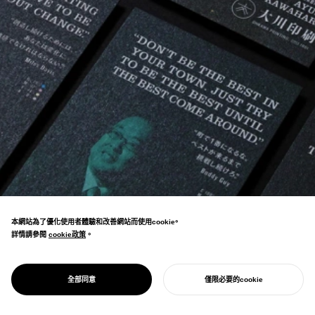
本網站為了優化使用者體驗和改善網站而使用cookie。
詳情請參閱
cookie政策
cookie政策
。
透過永續印刷業的品牌化「環保印刷＝
GREEN PRINTING」，成為代表日本的SDGs
PROJECT
大川印刷
全部同意
僅限必要的cookie
倡議。
開始您的專案