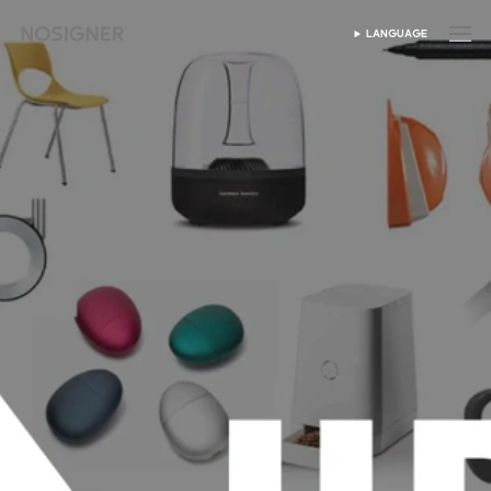
首頁
LANGUAGE
SELECT LANGUAGE