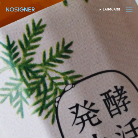
首頁
LANGUAGE
SELECT LANGUAGE