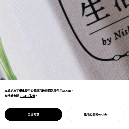
本網站為了優化使用者體驗和改善網站而使用cookie。
詳情請參閱
cookie政策
cookie政策
。
為代表京都的老字號醃菜店創造全新事業，並
PROJECT
發酵生活
全部同意
僅限必要的cookie
進軍京都車站內。
開始您的專案