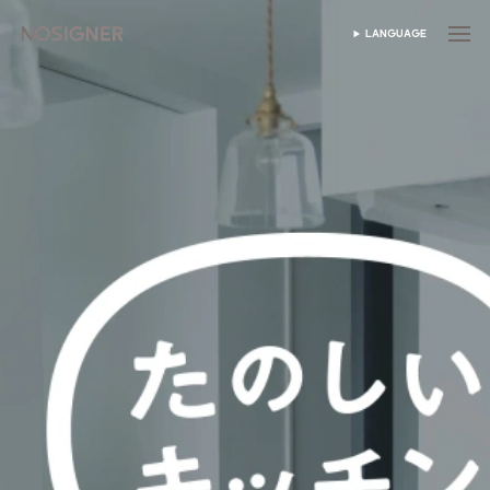
首頁
LANGUAGE
SELECT LANGUAGE