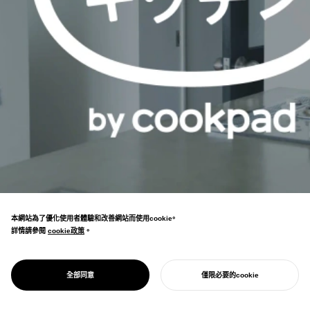
本網站為了優化使用者體驗和改善網站而使用cookie。
詳情請參閱
cookie政策
cookie政策
。
PROJECT
FUN KITCHEN BY
由日本最大料理網站創立，以廚房為基礎的房
COOKPAD
全部同意
僅限必要的cookie
地產事業。提供提升料理樂趣的場所。
開始您的專案