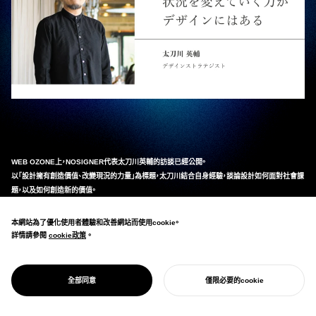
WEB OZONE上，NOSIGNER代表太刀川英輔的訪談已經公開。
以「設計擁有創造價值、改變現況的力量」為標題，太刀川結合自身經驗，談論設計如何面對社會課
題，以及如何創造新的價值。
詳情請透過
連結
連結
查看。
_
本網站為了優化使用者體驗和改善網站而使用cookie。
詳情請參閱
cookie政策
cookie政策
。
全部同意
僅限必要的cookie
開始您的專案
価値を生み出し状況を変えていく力がデザインにはあ
る｜LIVING DESIGN CENTER OZONE