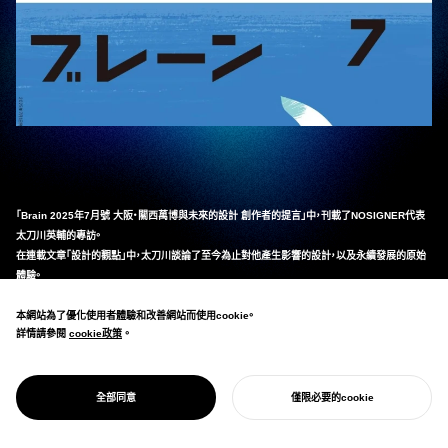
「Brain 2025年7月號 大阪・關西萬博與未來的設計 創作者的提言」中，刊載了NOSIGNER代表
太刀川英輔的專訪。
在連載文章「設計的觀點」中，太刀川談論了至今為止對他產生影響的設計，以及永續發展的原始
體驗。
書籍詳情請從
這裡
這裡
查看。
_
本網站為了優化使用者體驗和改善網站而使用cookie。
詳情請參閱
cookie政策
cookie政策
。
全部同意
僅限必要的cookie
開始您的專案
ブレーン2025年7月号 大阪・関西万博と未来のデザイ
ン クリエイターの提言