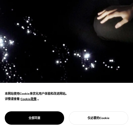
本网站使用Cookie来优化用户体验和改进网站。
详情请查看
Cookie政策
Cookie政策
。
以宇航员的视角重新体验没有国界的地球，横
滨三年展"FindAsia"特别展的展示。呼吁国际
PROJECT
SPACE SPACE
全部同意
仅必要的Cookie
和谐。
开始您的项目