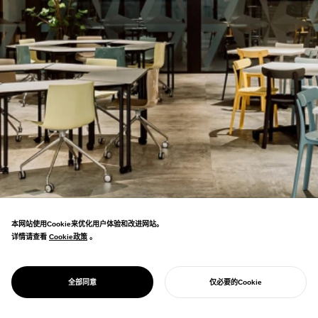
本网站使用Cookie来优化用户体验和改进网站。
详情请查看
Cookie政策
Cookie政策
。
PROJECT
NANA LV. 横滨地
在横滨地标大厦7楼开设的横滨市立大学数据
标数据实验室
全部同意
仅必要的Cookie
科学研究生院卫星校区。
开始您的项目