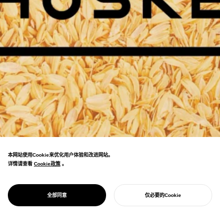
本网站使用Cookie来优化用户体验和改进网站。
详情请查看
Cookie政策
Cookie政策
。
共同创立了实现农业的创业公司「HUSKEY」，
PROJECT
HUSKEY
全部同意
仅必要的Cookie
推进设计和知识产权开发。
开始您的项目