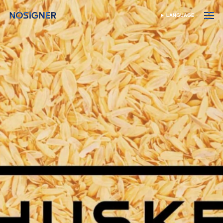
首页
LANGUAGE
SELECT LANGUAGE