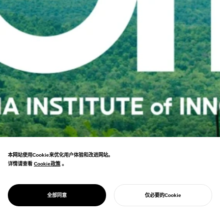
本网站使用Cookie来优化用户体验和改进网站。
Led the revitalization of the Asia
详情请查看
Cookie政策
Cookie政策
。
Innovation University, which cultivates
PROJECT
global leaders who contribute to the
ASIA INSTITUTE
future of the planet from the far corners
OF INNOVATION
全部同意
仅必要的Cookie
of Asia.
开始您的项目