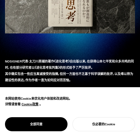
NOSIGNER代表·太刀川英辅的著作《进化思考》自出版以来，在获得山本七平奖和众多共鸣的同
时，也有部分研究者以《进化思考批判集》的形式给予了严厉批评。
其中确实包含一些应当真诚接受的指摘，但另一方面也不乏基于科学误解的批评，以及难以称为
建设性的表达，作为作者一直为如何应对而苦恼。
即便如此，太刀川将这些批评作为"选择压"真诚接受，在河田雅圭老师（东北大学特命教授/日本
本网站使用Cookie来优化用户体验和改进网站。
进化学会会长）的监修下，从头验证·重构了内容。2023年12月作为包含约50页增补内容的《进化
详情请查看
Cookie政策
Cookie政策
。
思考［增补改订版］》出版，成功进化为更准确、更易读的内容。
最近，精通进化学的Persimmon先生发表了对《进化思考批判集》长达20万字的详细验证文章，
细致地指出了批判集中的科学问题。此外，日本生物地理学会会长·森中定治老师的建设性书评也
全部同意
仅必要的Cookie
开始您的项目
对进化思考的价值给予了评价。