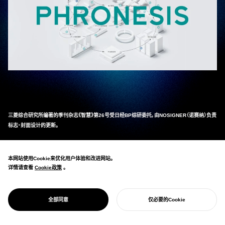
三菱综合研究所编著的季刊杂志《智慧》第26号受日经BP综研委托，由NOSIGNER（诺赛纳）负责
标志・封面设计的更新。
本期刊载了NOSIGNER（诺赛纳）代表・太刀川英辅与三菱综合研究所研究员的对谈，围绕"能源
连接的可视化 每个人的觉悟创造未来。"这一主题展开了讨论。
本网站使用Cookie来优化用户体验和改进网站。
封面设计在视觉上表现了该主题，寄托了个人觉悟塑造未来能源的理念。
详情请查看
Cookie政策
Cookie政策
。
电子版・纸质版可通过以下链接购买。
日经BOOKPLUS 官方页面
日经BOOKPLUS 官方页面
_
全部同意
仅必要的Cookie
※什么是智慧
开始您的项目
https://www.mri.co.jp/knowledge/magazine/index.html
https://www.mri.co.jp/knowledge/magazine/index.html
_