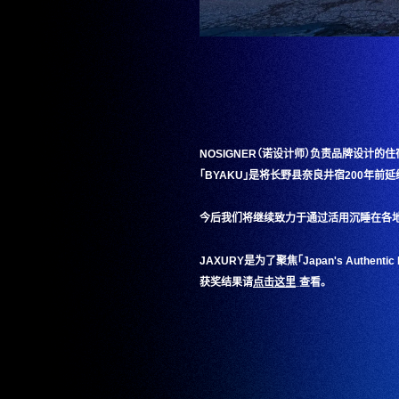
NOSIGNER（诺设计师）负责品牌设计的住宿
「BYAKU」是将长野县奈良井宿200年
今后我们将继续致力于通过活用沉睡在各地
JAXURY是为了聚焦「Japan's Authe
获奖结果请
点击这里
点击这里
查看。
_