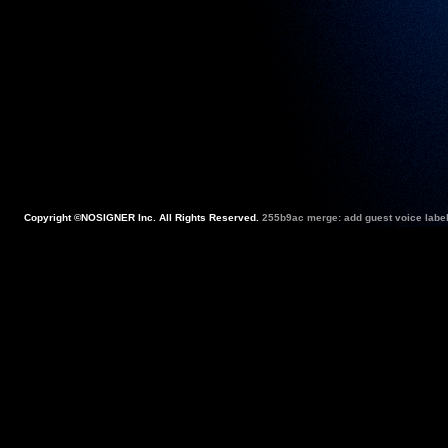
Copyright ©NOSIGNER Inc. All Rights Reserved.
255b9ac merge: add guest voice label 