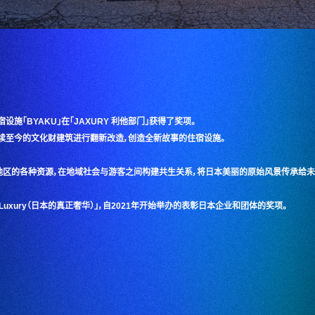
设施「BYAKU」在「JAXURY 利他部门」获得了奖项。
前延续至今的文化财建筑进行翻新改造，创造全新故事的住宿设施。
区的各种资源，在地域社会与游客之间构建共生关系，将日本美丽的原始风景传承给未
ntic Luxury（日本的真正奢华）」，自2021年开始举办的表彰日本企业和团体的奖项。