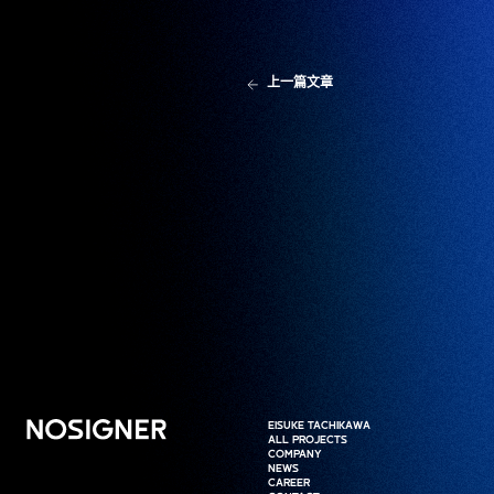
上一篇文章
首页
EISUKE TACHIKAWA
EISUKE TACHIKAWA
ALL PROJECTS
ALL PROJECTS
COMPANY
COMPANY
NEWS
NEWS
CAREER
CAREER