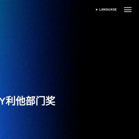
LANGUAGE
SELECT LANGUAGE
URY利他部门奖