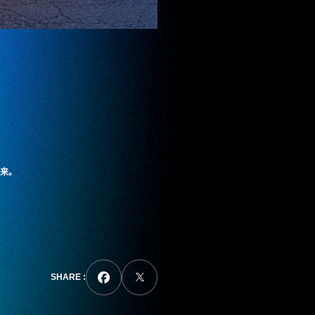
来。
SHARE :