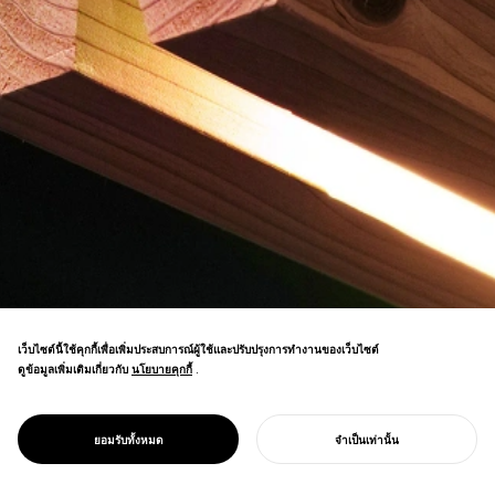
เว็บไซต์นี้ใช้คุกกี้เพื่อเพิ่มประสบการณ์ผู้ใช้และปรับปรุงการทำงานของเว็บไซต์
ดูข้อมูลเพิ่มเติมเกี่ยวกับ
นโยบายคุกกี้
นโยบายคุกกี้
.
แบรนด์เฟอร์นิเจอร์ที่ส่งเสริมไม้ญี่ปุ่นที่ผ่านการ
คัดออกผ่านกระบวนการแปรรูปขั้นต่ำที่เพิ่ม
มูลค่าไม้ ผู้ชนะรางวัล DFA Design Award
PROJECT
KINOWA
ยอมรับทั้งหมด
จำเป็นเท่านั้น
Gold
เริ่มโครงการของคุณ