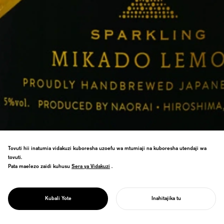
Tovuti hii inatumia vidakuzi kuboresha uzoefu wa mtumiaji na kuboresha utendaji wa
tovuti.
Pata maelezo zaidi kuhusu
Sera ya Vidakuzi
Sera ya Vidakuzi
.
Ufungaji wa sake inayong'aa wenye limau
asili. Uchapishaji wa UV unarudisha
PROJECT
muundo wa ganda la limau. Mshindi wa
MIKADO LEMON
Kubali Yote
Inahitajika tu
Tuzo Kuu ya Muundo wa Hiroshima.
ANZA MRADI WAKO