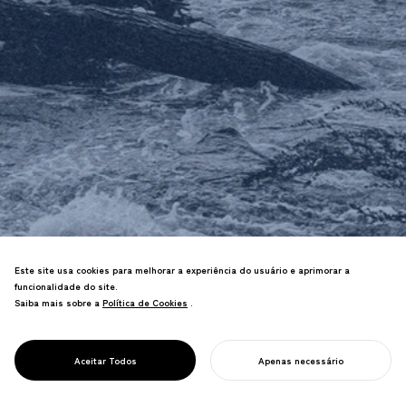
Este site usa cookies para melhorar a experiência do usuário e aprimorar a
Criamos designs para adaptação à
funcionalidade do site.
atual "era de desastres naturais"—
Saiba mais sobre a
Política de Cookies
Política de Cookies
.
desde livros e sites que compartilham
conhecimento que salva vidas até
DESIGN PARA
produtos de emergência e espaços
Aceitar Todos
Apenas necessário
RESILIÊNCIA
urbanos adaptados a desastres.
INICIE SEU PROJETO