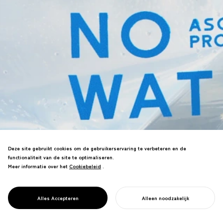
Deze site gebruikt cookies om de gebruikerservaring te verbeteren en de
Ondersteunde NHK-programmasteam—
functionaliteit van de site te optimaliseren.
inclusief overlevenden van de Grote
Meer informatie over het
Cookiebeleid
Cookiebeleid
.
Oost-Japan Aardbeving—bij het
ontwikkelen van rampoefeningen. Vier
innovatieve trainingsinhouden voor
PROJECT
SPEEL-BOU!
Alles Accepteren
Alleen noodzakelijk
rampenparaatheid gecreëerd.
START UW PROJECT