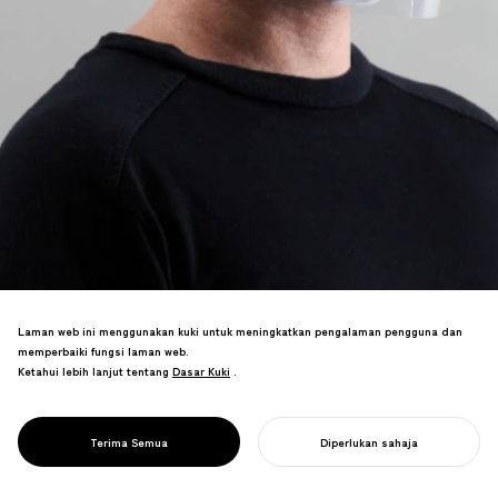
Laman web ini menggunakan kuki untuk meningkatkan pengalaman pengguna dan
Templat percuma yang mengubah folder
memperbaiki fungsi laman web.
A4 jernih menjadi pelindung muka
Ketahui lebih lanjut tentang
Dasar Kuki
Dasar Kuki
.
dengan tiga potongan mudah. Diguna
PROJECT
pakai oleh kemudahan perubatan di
PANDAID
seluruh dunia untuk perlindungan
FACESHIELD
Terima Semua
Diperlukan sahaja
COVID-19.
MULAKAN PROJEK ANDA