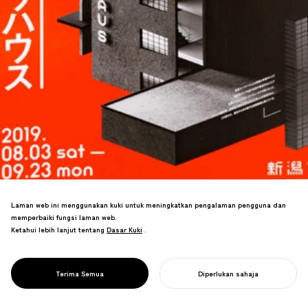
Laman web ini menggunakan kuki untuk meningkatkan pengalaman pengguna dan
memperbaiki fungsi laman web.
Ketahui lebih lanjut tentang
Dasar Kuki
Dasar Kuki
.
Penjenamaan seratus tahun Bauhaus
PROJECT
untuk Jepun—pendekatan anatomi
DATANG KE
memvisualisasikan proses pemikiran
BAUHAUS!
Terima Semua
Diperlukan sahaja
reka bentuk.
MULAKAN PROJEK ANDA