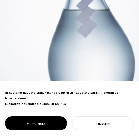
Ši svetainė naudoja slapukus, kad pagerintų naudotojo patirtį ir svetainės
Dizainas distiliuotų alkoholinių gėrimų,
funkcionalumą.
kurie iš naujo įsivaizduoja regioninį sake
Sužinokite daugiau apie
Slapukų politiką
Slapukų politiką
.
per vakuuminę distiliaciją. Sudėtingas
butelio dizainas ir prekės ženklo
formavimas pelnė kelis tarptautinius
PROJECT
JO-CHU
Priimti viską
Tik būtini
apdovanojimus.
PRADĖTI SAVO PROJEKTĄ