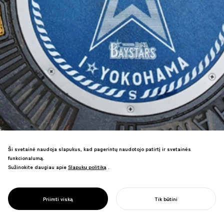
Ši svetainė naudoja slapukus, kad pagerintų naudotojo patirtį ir svetainės
funkcionalumą.
Beisbolo komandos prekės ženklo
Sužinokite daugiau apie
Slapukų politiką
Slapukų politiką
.
paaukštinimas per "+B" gyvenimo būdo
PROJECT
prekės ženklą ir "Baystars Sans" šrifto
YOKOHAMA
kūrimą—komandos ir miesto tapatybės
DENA BAYSTARS
Priimti viską
Tik būtini
suvienijimas.
PRADĖTI SAVO PROJEKTĄ