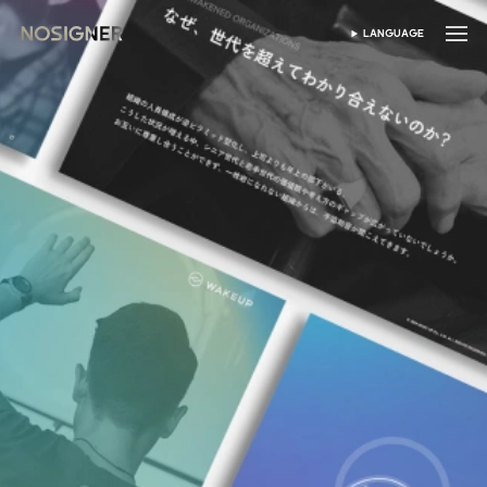
홈
LANGUAGE
SELECT LANGUAGE